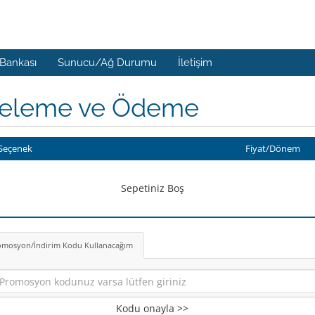
 Bankası
Sunucu/Ağ Durumu
İletişim
celeme ve Ödeme
Seçenek
Fiyat/Dönem
Sepetiniz Boş
omosyon/İndirim Kodu Kullanacağım
Kodu onayla >>