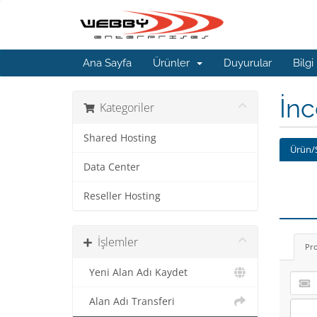
Ana Sayfa
Ürünler
Duyurular
Bilgi
İn
Kategoriler
Shared Hosting
Ürün/
Data Center
Reseller Hosting
İşlemler
Pr
Yeni Alan Adı Kaydet
Alan Adı Transferi