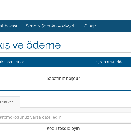
t bazası
Server/Şəbəkə vəziyyəti
Əlaqə
xış və ödəmə
l/Parametrlər
Qiymət/Müddət
Səbətiniz boşdur
dirim kodu
Kodu təsdiqləyin