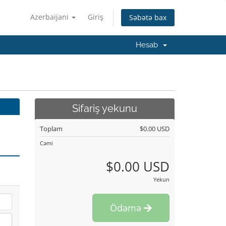
Azerbaijani
Giriş
Səbətə bax
Hesab
Sifariş yekunu
Toplam
$0.00 USD
Cəmi
$0.00 USD
Yekun
Ödəmə