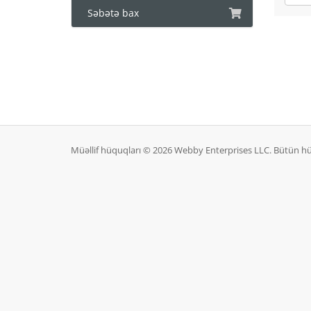
Səbətə bax
Müəllif hüquqları © 2026 Webby Enterprises LLC. Bütün h