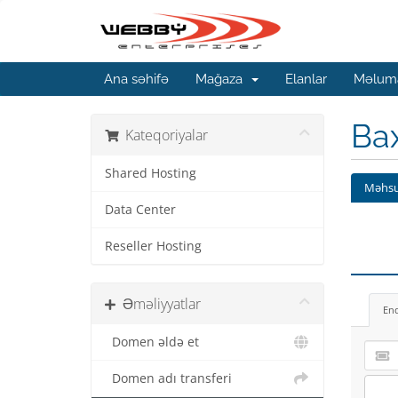
Ana səhifə
Mağaza
Elanlar
Məluma
Ba
Kateqoriyalar
Shared Hosting
Məhsu
Data Center
Reseller Hosting
Əməliyyatlar
En
Domen əldə et
Domen adı transferi