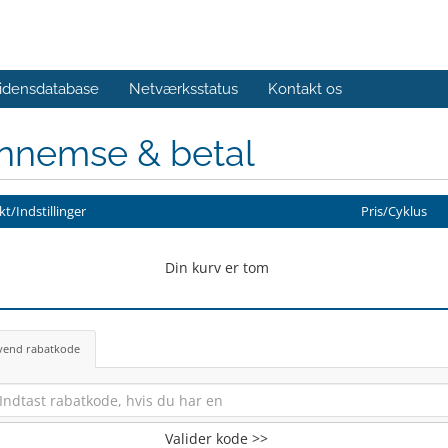
idensdatabase
Netværksstatus
Kontakt os
nnemse & betal
t/Indstillinger
Pris/Cyklus
Din kurv er tom
vend rabatkode
Valider kode >>