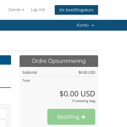
Dansk
Log ind
Vis bestillingskurv
Konto
Ordre Opsummering
Subtotal
$0.00 USD
Total
$0.00 USD
Til betaling idag
Bestilling