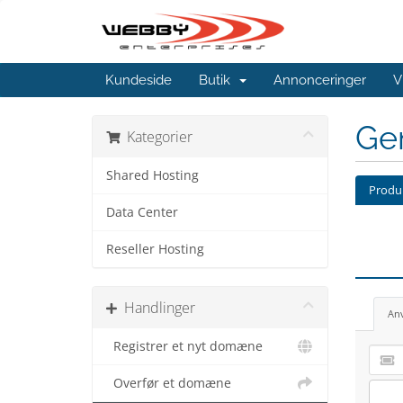
Kundeside
Butik
Annonceringer
V
Ge
Kategorier
Shared Hosting
Produk
Data Center
Reseller Hosting
Handlinger
An
Registrer et nyt domæne
Overfør et domæne